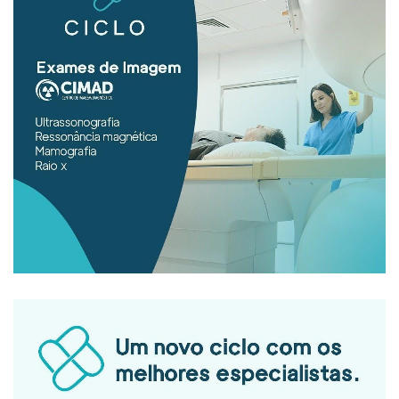
380 BRL
Dr muito atencioso explica bem Tirou
todas minhas dúvidas recomendo.
Primeira consulta Cirurgia Geral
Paciente
380 BRL
Atencioso, prestativo. Atende com
vontade sem firulas.
Consulta Cirurgião geral
Paciente