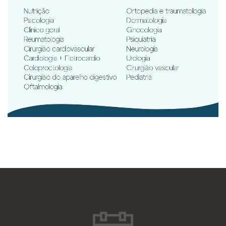
individualmente
Muito eficiente ao dar seu parecer.
Estou muito grato ao Dr. Evandro e aos
funcionárias da Clínica.
Consulta Cirurgião do aparelho
digestivo
Paciente
individualmente
Médico extremamente competente!!
Explica muito bem, detalhando toda a
necessidade do paciente do paciente.