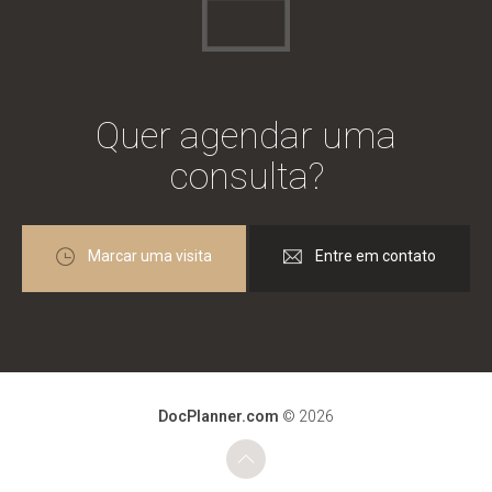
Indico de olhos fechados.
Cirurgia videolaparoscópica
individualmente
Paciente
Quer agendar uma
consulta?
Excelente médico/profissional. Fui
Marcar uma visita
Entre em contato
Cirurgia minimamente invasiva
muito bem atendido do começo ou fim.
individualmente
Paciente
DocPlanner.com
© 2026