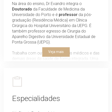
Na área do ensino, Dr Evandro integra o
Doutorado
da Faculdade de Medicina da
Universidade do Porto e é
professor
da pós-
graduação (Residência Médica) em Clínica
Cirúrgica do Hospital Universitário da UEPG. É
também professor egresso de Cirurgia do
Aparelho Digestivo da Universidade Estadual de
Ponta Grossa (UEPG).
Veja mais
Trabalha com outros profissionais médicos e das
demais áreas da saúde de forma integrada. Uma
atuação
multiprofissional
voltada para um
atendimento completo do paciente.
Especialidades