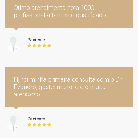
Ótimo atendimento nota 1000
profissional altamente qualificado
Paciente
Cirurgia oncológica do trato
digestivo
individualmente
Hj foi minha primeira consulta com o Dr.
Evandro, gostei muito, ele é muito
atencioso.
Paciente
Cirurgia do Estômago